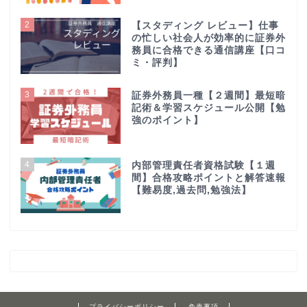
2
【スタディング レビュー】仕事
の忙しい社会人が効率的に証券外
務員に合格できる通信講座【口コ
ミ・評判】
3
証券外務員一種【２週間】最短暗
記術＆学習スケジュール公開【勉
強のポイント】
4
内部管理責任者資格試験【１週
間】合格攻略ポイントと解答速報
【難易度,過去問,勉強法】
プライバシーポリシー
免責事項