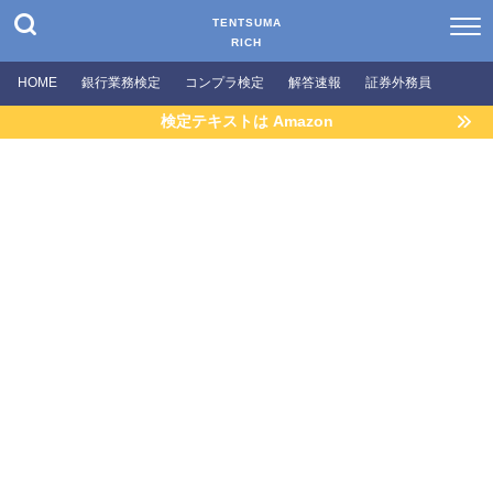
TENTSUMA
RICH
HOME
銀行業務検定
コンプラ検定
解答速報
証券外務員
検定テキストは Amazon