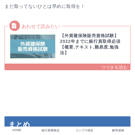
まだ取ってないひとは早めに取得を！
【外貨建保険販売資格試験】
2022年までに銀行員取得必須
【概要,テキスト,難易度,勉強
法】
まとめ
HOME
銀行業務検定
コンプラ検定
解答速報