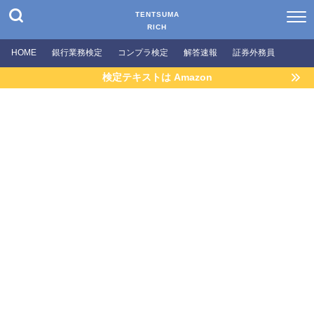
TENTSUMA
RICH
HOME
銀行業務検定
コンプラ検定
解答速報
証券外務員
検定テキストは Amazon