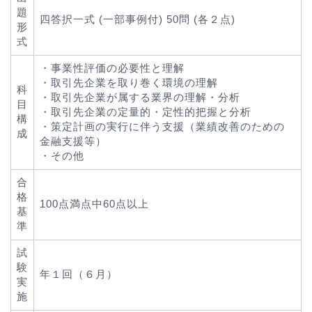
題
四答択一式 (一部事例付) 50問 (各２点)
形
式
・事業性評価の必要性と理解
・取引先企業を取り巻く環境の理解
科
・取引先企業が属する業界の理解・分析
目
・取引先企業の定量的・定性的把握と分析
構
・策定計画の実行に伴う支援（業績改善のための
成
金融支援等）
・その他
合
格
100点満点中60点以上
基
準
試
験
年１回（６月）
実
施