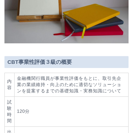
CBT事業性評価３級の概要
金融機関行職員が事業性評価をもとに、取引先企
内
業の業績維持・向上のために適切なソリューショ
容
ンを提案するまでの基礎知識・実務知識について
試
験
120分
時
間
出