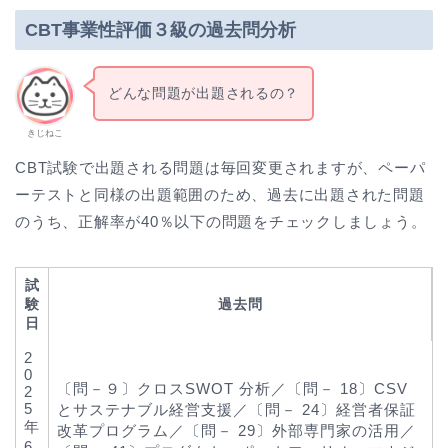
CBT事業性評価３級の過去問分析
どんな問題が出題されるの？
きじねこ
CBT試験で出題される問題は毎回変更されますが、ペーパ
ーテストと同様の出題範囲のため、過去に出題された問題
のうち、正解率が40％以下の問題をチェックしましょう。
試
験
過去問
日
2
0
〔問－９〕クロスSWOT 分析／〔問－ 18〕CSV
2
5
とサステナブル経営支援／〔問－ 24〕経営者保証
年
改革プログラム／〔問－ 29〕外部専門家の活用／
6