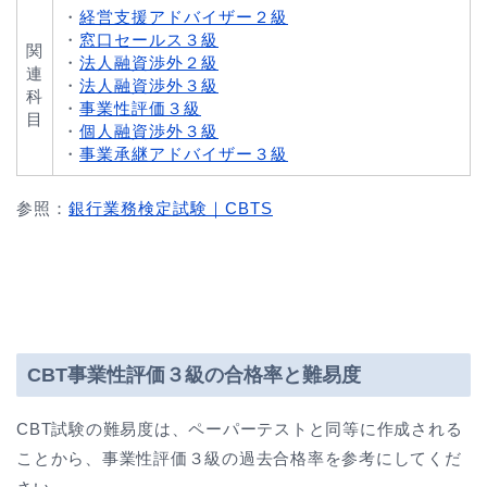
・
経営支援アドバイザー２級
・
窓口セールス３級
関
・
法人融資渉外２級
連
・
法人融資渉外３級
科
・
事業性評価３級
目
・
個人融資渉外３級
・
事業承継アドバイザー３級
参照：
銀行業務検定試験｜CBTS
CBT事業性評価３級の合格率と難易度
CBT試験の難易度は、ペーパーテストと同等に作成される
ことから、事業性評価３級の過去合格率を参考にしてくだ