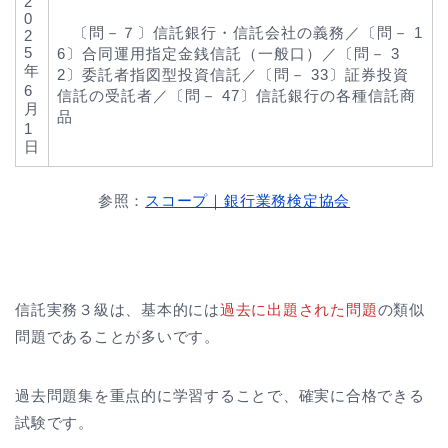
2
0
〔問－７〕信託銀行・信託会社の義務／〔問－ 1
2
5
6〕合同運用指定金銭信託（一般口）／〔問－ 3
年
2〕委託者指図型投資信託／〔問－ 33〕証券投資
6
信託の受託者／〔問－ 47〕信託銀行の各種信託商
月
品
1
日
参照：
スコープ｜銀行業務検定協会
信託実務３級は、基本的には
過去に出題された問題
の類似
問題であることが多いです。
過去問題集を重点的に学習することで、確実に合格できる
試験です。