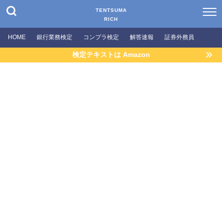
TENTSUMA
RICH
HOME
銀行業務検定
コンプラ検定
解答速報
証券外務員
検定テキストは Amazon