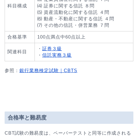
科目構成
⑷ 証券に関する信託 ８問
⑸ 資産流動化に関する信託 ４問
⑹ 動産・不動産に関する信託 ４問
⑺ その他の信託・併営業務 ７問
合格基準
100点満点中60点以上
・
証券３級
関連科目
・
信託実務３級
参照：
銀行業務検定試験｜CBTS
合格率と難易度
CBT試験の難易度は、ペーパーテストと同等に作成される