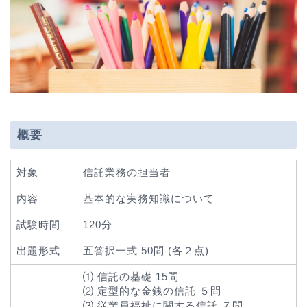
概要
対象
信託業務の担当者
内容
基本的な実務知識について
試験時間
120分
出題形式
五答択一式 50問 (各２点)
⑴ 信託の基礎 15問
⑵ 定型的な金銭の信託 ５問
⑶ 従業員福祉に関する信託 ７問