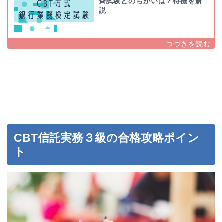
斉試験とのちがいは？特徴を解
説
CBT信託実務３級の合格攻略ポイン
ト