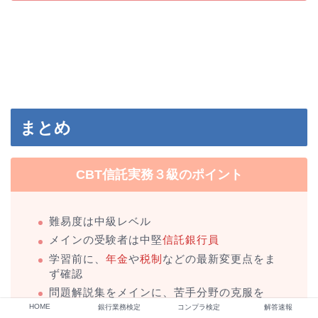
まとめ
CBT信託実務３級のポイント
難易度は中級レベル
メインの受験者は中堅
信託銀行員
学習前に、
年金
や
税制
などの最新変更点をま
ず確認
問題解説集をメインに、苦手分野の克服を
HOME
銀行業務検定
コンプラ検定
解答速報