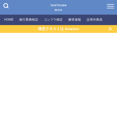
TENTSUMA
RICH
HOME
銀行業務検定
コンプラ検定
解答速報
証券外務員
検定テキストは Amazon