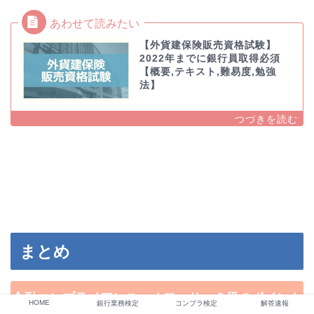
【外貨建保険販売資格試験】
2022年までに銀行員取得必須
【概要,テキスト,難易度,勉強
法】
まとめ
金融コンプライアンス・オフィサー２級のポイント
HOME
銀行業務検定
コンプラ検定
解答速報