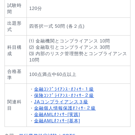
試験時
120分
間
出題形
四答択一式 50問 (各２点)
式
⑴ 金融機関とコンプライアンス 10問
科目構
⑵ 金融取引とコンプライアンス 30問
成
⑶ 内部のリスク管理態勢とコンプライアンス
10問
合格基
100点満点中60点以上
準
・
金融ｺﾝﾌﾟﾗｲｱﾝｽ･ｵﾌｨｻｰ１級
・
保険ｺﾝﾌﾟﾗｲｱﾝｽ･ｵﾌｨｻｰ２級
関連科
・
JAコンプライアンス３級
目
・
金融個人情報保護ｵﾌｨｻｰ２級
・
金融AMLｵﾌｨｻｰ[実践]
・
金融AMLｵﾌｨｻｰ[基本]