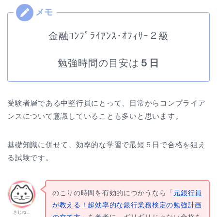
金融ｺﾝﾌﾟﾗｲｱﾝｽ･ｵﾌｨｻｰ２級
勉強時間の目安は
５日
受験者層である中堅行員にとって、日常からコンプライア
ンスについて意識していることも多いと思います。
基礎知識に併せて、効率的な学習で最短５日で合格を狙え
る試験です。
のこりの時間を有効的につかうなら「
元銀行員
が教える！超効率的な銀行業務検定の勉強計画
きじねこ
の立て方
」を参考に、ギリギリじゃない合格を