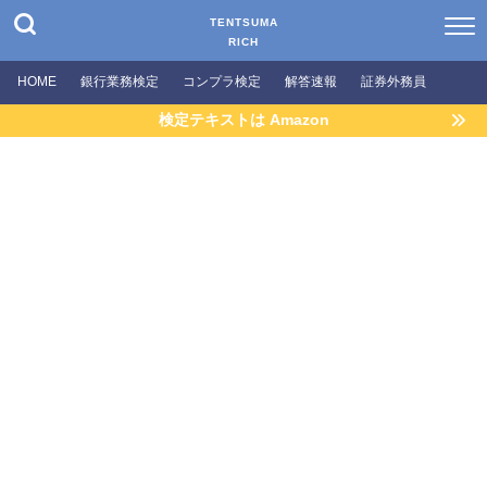
TENTSUMA
RICH
HOME
銀行業務検定
コンプラ検定
解答速報
証券外務員
検定テキストは Amazon