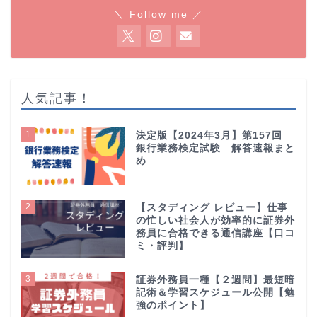
＼ Follow me ／
人気記事！
1
決定版【2024年3月】第157回
銀行業務検定試験 解答速報まと
め
2
【スタディング レビュー】仕事
の忙しい社会人が効率的に証券外
務員に合格できる通信講座【口コ
ミ・評判】
3
証券外務員一種【２週間】最短暗
記術＆学習スケジュール公開【勉
強のポイント】