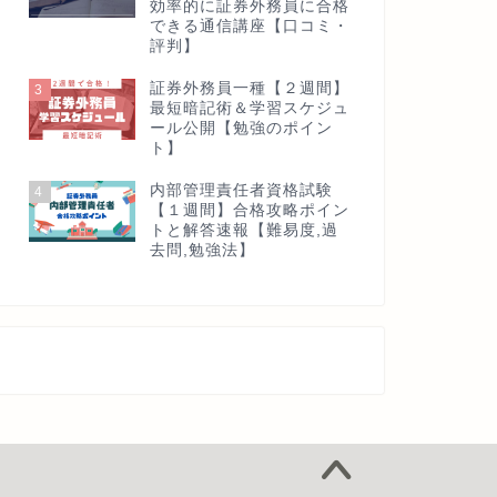
効率的に証券外務員に合格
できる通信講座【口コミ・
評判】
証券外務員一種【２週間】
3
最短暗記術＆学習スケジュ
ール公開【勉強のポイン
ト】
内部管理責任者資格試験
4
【１週間】合格攻略ポイン
トと解答速報【難易度,過
去問,勉強法】