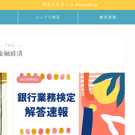
検定テキストは Amazon
定
コンプラ検定
解答速報
― TAG ―
金融経済
銀行業務検定